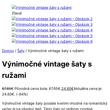
Zľava!
Domov
/
Šaty
/ Výnimočné vintage šaty s ružami
Výnimočné vintage šaty s
ružami
67.65
€
Pôvodná cena bola: 67.65€.
24.60
€
Aktuálna cena je:
24.60€.
(-64%)
Výnimočné vintage šaty posiate kvetmi vhodné na romantický
večer aj na všedný deň. Tieto šaty sú strihom zvodné,