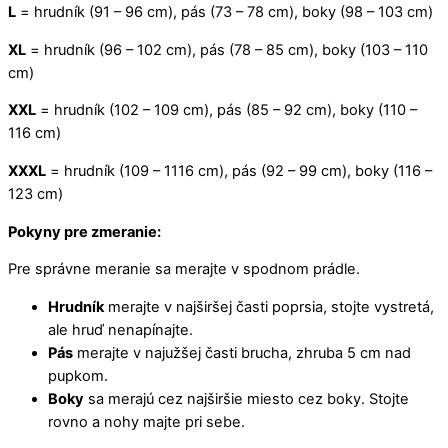
L
= hrudník (91 – 96 cm), pás (73 – 78 cm), boky (98 – 103 cm)
XL
= hrudník (96 – 102 cm), pás (78 – 85 cm), boky (103 – 110
cm)
XXL
= hrudník (102 – 109 cm), pás (85 – 92 cm), boky (110 –
116 cm)
XXXL
= hrudník (109 – 1116 cm), pás (92 – 99 cm), boky (116 –
123 cm)
Pokyny pre zmeranie:
Pre správne meranie sa merajte v spodnom prádle.
Hrudník
merajte v najširšej časti poprsia, stojte vystretá,
ale hruď nenapínajte.
Pás
merajte v najužšej časti brucha, zhruba 5 cm nad
pupkom.
Boky
sa merajú cez najširšie miesto cez boky. Stojte
rovno a nohy majte pri sebe.