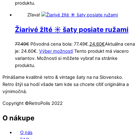
produktu.
Zľava!
Žiarivé žlté ☀️ šaty posiate ružami
77.49
€
Pôvodná cena bola: 77.49€.
24.60
€
Aktuálna cena
je: 24.60€.
Výber možností
Tento produkt má viacero
variantov. Možnosti si môžete vybrať na stránke
produktu.
Prinášame kvalitné retro & vintage šaty na na Slovensko.
Retro štýl sa hodí všade tam kde sa chcete cítiť originálna a
výnimočná.
Copyright ©️RetroPolis 2022
O nákupe
O nás