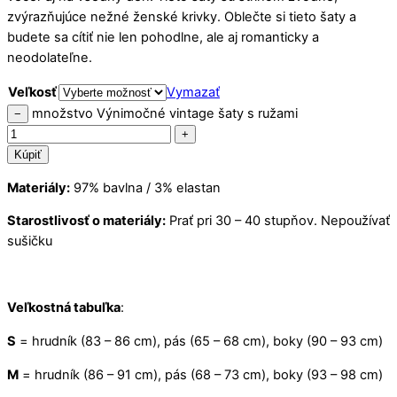
zvýrazňujúce nežné ženské krivky. Oblečte si tieto šaty a
budete sa cítiť nie len pohodlne, ale aj romanticky a
neodolateľne.
Veľkosť
Vymazať
množstvo Výnimočné vintage šaty s ružami
−
+
Kúpiť
Materiály:
97% bavlna / 3% elastan
Starostlivosť o materiály:
Prať pri 30 – 40 stupňov. Nepoužívať
sušičku
Veľkostná tabuľka
:
S
= hrudník (83 – 86 cm), pás (65 – 68 cm), boky (90 – 93 cm)
M
= hrudník (86 – 91 cm), pás (68 – 73 cm), boky (93 – 98 cm)