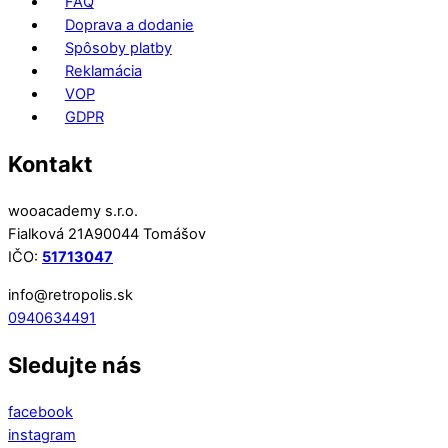
FAQ
Doprava a dodanie
Spôsoby platby
Reklamácia
VOP
GDPR
Kontakt
wooacademy s.r.o.
Fialková 21A90044 Tomášov
IČO:
51713047
info@retropolis.sk
0940634491
Sledujte nás
facebook
instagram