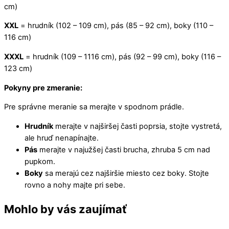
cm)
XXL
= hrudník (102 – 109 cm), pás (85 – 92 cm), boky (110 –
116 cm)
XXXL
= hrudník (109 – 1116 cm), pás (92 – 99 cm), boky (116 –
123 cm)
Pokyny pre zmeranie:
Pre správne meranie sa merajte v spodnom prádle.
Hrudník
merajte v najširšej časti poprsia, stojte vystretá,
ale hruď nenapínajte.
Pás
merajte v najužšej časti brucha, zhruba 5 cm nad
pupkom.
Boky
sa merajú cez najširšie miesto cez boky. Stojte
rovno a nohy majte pri sebe.
Mohlo by vás zaujímať