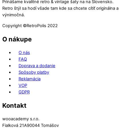
Prinášame kvalitné retro & vintage šaty na na Slovensko.
Retro štýl sa hodí všade tam kde sa chcete cítiť originálna a
výnimočná.
Copyright ©️RetroPolis 2022
O nákupe
O nás
FAQ
Doprava a dodanie
Spôsoby platby
Reklamácia
VOP
GDPR
Kontakt
wooacademy s.r.o.
Fialková 21A90044 Tomášov