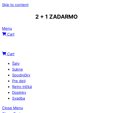
Skip to content
2 + 1 ZADARMO
Menu
Cart
Cart
Šaty
Sukne
Spodničky
Pre deti
Retro tričká
Doplnky
Svadba
Close Menu