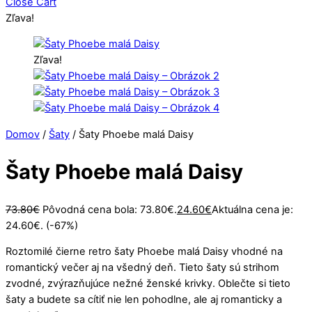
Close Cart
Zľava!
Zľava!
Domov
/
Šaty
/ Šaty Phoebe malá Daisy
Šaty Phoebe malá Daisy
73.80
€
Pôvodná cena bola: 73.80€.
24.60
€
Aktuálna cena je:
24.60€.
(-67%)
Roztomilé čierne retro šaty Phoebe malá Daisy vhodné na
romantický večer aj na všedný deň. Tieto šaty sú strihom
zvodné, zvýrazňujúce nežné ženské krivky. Oblečte si tieto
šaty a budete sa cítiť nie len pohodlne, ale aj romanticky a