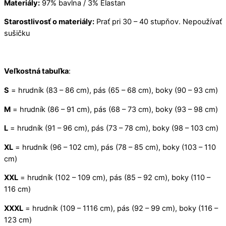
Materiály:
97% bavlna / 3% Elastan
čokoládové
nanuky
Starostlivosť o materiály:
Prať pri 30 – 40 stupňov. Nepoužívať
sušičku
Veľkostná tabuľka
:
S
= hrudník (83 – 86 cm), pás (65 – 68 cm), boky (90 – 93 cm)
M
= hrudník (86 – 91 cm), pás (68 – 73 cm), boky (93 – 98 cm)
L
= hrudník (91 – 96 cm), pás (73 – 78 cm), boky (98 – 103 cm)
XL
= hrudník (96 – 102 cm), pás (78 – 85 cm), boky (103 – 110
cm)
XXL
= hrudník (102 – 109 cm), pás (85 – 92 cm), boky (110 –
116 cm)
XXXL
= hrudník (109 – 1116 cm), pás (92 – 99 cm), boky (116 –
123 cm)