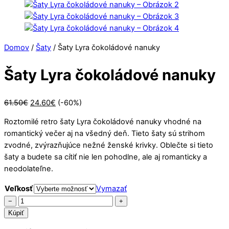
Domov
/
Šaty
/ Šaty Lyra čokoládové nanuky
Šaty Lyra čokoládové nanuky
Pôvodná
Aktuálna
61.50
€
24.60
€
(-60%)
cena
cena
Roztomilé retro šaty Lyra čokoládové nanuky vhodné na
bola:
je:
romantický večer aj na všedný deň. Tieto šaty sú strihom
61.50€.
24.60€.
zvodné, zvýrazňujúce nežné ženské krivky. Oblečte si tieto
šaty a budete sa cítiť nie len pohodlne, ale aj romanticky a
neodolateľne.
Veľkosť
Vymazať
množstvo
−
+
Šaty
Kúpiť
Lyra