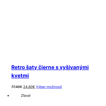
si
môžete
vybrať
na
stránke
produktu.
Retro šaty čierne s vyšívanými
kvetmi
Pôvodná
Aktuálna
Tento
77.49
€
24.60
€
Výber možností
cena
cena
produkt
Zľava!
bola:
je:
má
77.49€.
24.60€.
viacero