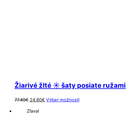
Žiarivé žlté ☀️ šaty posiate ružami
Pôvodná
Aktuálna
Tento
77.49
€
24.60
€
Výber možností
cena
cena
produkt
Zľava!
bola:
je:
má
77.49€.
24.60€.
viacero
variantov.
Možnosti