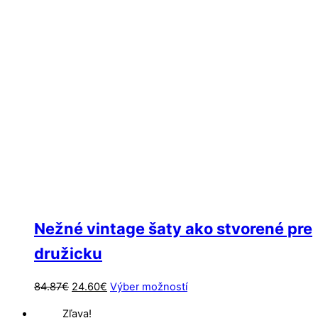
variantov.
Možnosti
si
môžete
vybrať
na
stránke
produktu.
Nežné vintage šaty ako stvorené pre
družicku
Pôvodná
Aktuálna
Tento
84.87
€
24.60
€
Výber možností
cena
cena
produkt
Zľava!