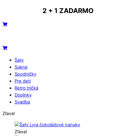
Skip
2 + 1 ZADARMO
to
content
Menu
Cart
Cart
Šaty
Sukne
Spodničky
Pre deti
Retro tričká
Doplnky
Svadba
Close
Close
Zľava!
Menu
Cart
Zľava!