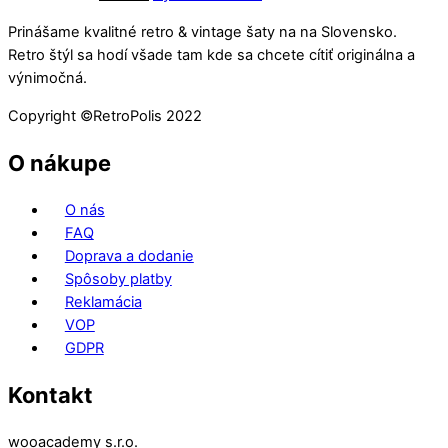
cena
cena
produkt
Prinášame kvalitné retro & vintage šaty na na Slovensko.
bola:
je:
má
Retro štýl sa hodí všade tam kde sa chcete cítiť originálna a
91.02€.
24.60€.
viacero
výnimočná.
variantov.
Možnosti
Copyright ©️RetroPolis 2022
si
môžete
O nákupe
vybrať
na
O nás
stránke
FAQ
produktu.
Doprava a dodanie
Spôsoby platby
Reklamácia
VOP
GDPR
Kontakt
wooacademy s.r.o.