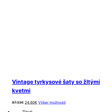
Vintage tyrkysové šaty so žltými
kvetmi
Pôvodná
Aktuálna
Tento
87.33
€
24.60
€
Výber možností
cena
cena
produkt
Zľava!