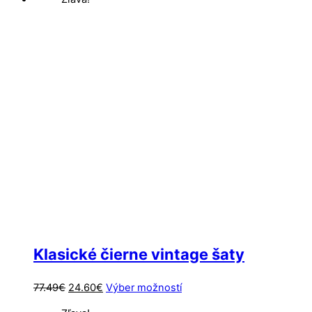
bola:
je:
má
87.33€.
24.60€.
viacero
variantov.
Možnosti
si
môžete
vybrať
na
stránke
produktu.
Klasické čierne vintage šaty
Pôvodná
Aktuálna
Tento
77.49
€
24.60
€
Výber možností
cena
cena
produkt