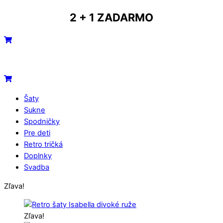
Skip
2 + 1 ZADARMO
to
content
Menu
Cart
Cart
Šaty
Sukne
Spodničky
Pre deti
Retro tričká
Doplnky
Svadba
Close
Close
Zľava!
Menu
Cart
Zľava!