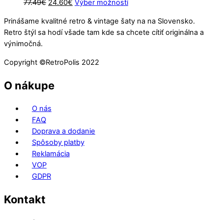
Pôvodná
Aktuálna
Tento
77.49
€
24.60
€
Výber možností
cena
cena
produkt
Prinášame kvalitné retro & vintage šaty na na Slovensko.
bola:
je:
má
Retro štýl sa hodí všade tam kde sa chcete cítiť originálna a
77.49€.
24.60€.
viacero
výnimočná.
variantov.
Možnosti
Copyright ©️RetroPolis 2022
si
môžete
O nákupe
vybrať
na
O nás
stránke
FAQ
produktu.
Doprava a dodanie
Spôsoby platby
Reklamácia
VOP
GDPR
Kontakt