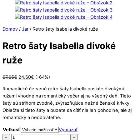
Domov
/
Jar
/ Retro šaty Isabella divoké ruže
Retro šaty Isabella divoké
ruže
Pôvodná
Aktuálna
67.65
€
24.60
€
(-64%)
cena
cena
Romantické červené retro šaty Isabella posiate divokými
bola:
je:
ružami vhodné na romantický večer aj na všedný deň. Tieto
67.65€.
24.60€.
šaty sú strihom zvodné, zvýrazňujúce nežné ženské krivky.
Oblečte si tieto šaty a budete sa cítiť nie len pohodlne, ale aj
romanticky a neodolateľne.
Veľkosť
Vymazať
množstvo
−
+