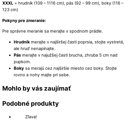
XXXL
= hrudník (109 – 1116 cm), pás (92 – 99 cm), boky (116 –
123 cm)
Pokyny pre zmeranie:
Pre správne meranie sa merajte v spodnom prádle.
Hrudník
merajte v najširšej časti poprsia, stojte vystretá,
ale hruď nenapínajte.
Pás
merajte v najužšej časti brucha, zhruba 5 cm nad
pupkom.
Boky
sa merajú cez najširšie miesto cez boky. Stojte
rovno a nohy majte pri sebe.
Mohlo by vás zaujímať
Podobné produkty
Zľava!