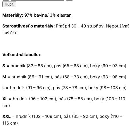
Retro
Kúpiť
šaty
Materiály:
97% bavlna/ 3% elastan
Isabella
divoké
Starostlivosť o materiály:
Prať pri 30 – 40 stupňov. Nepoužívať
ruže
sušičku
Veľkostná tabuľka
:
S
= hrudník (83 – 86 cm), pás (65 – 68 cm), boky (90 – 93 cm)
M
= hrudník (86 – 91 cm), pás (68 – 73 cm), boky (93 – 98 cm)
L
= hrudník (91 – 96 cm), pás (73 – 78 cm), boky (98 – 103 cm)
XL
= hrudník (96 – 102 cm), pás (78 – 85 cm), boky (103 – 110
cm)
XXL
= hrudník (102 – 109 cm), pás (85 – 92 cm), boky (110 –
116 cm)