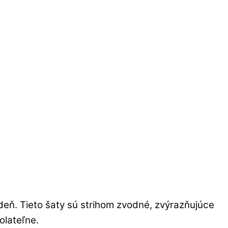
eň. Tieto šaty sú strihom zvodné, zvýrazňujúce
olateľne.