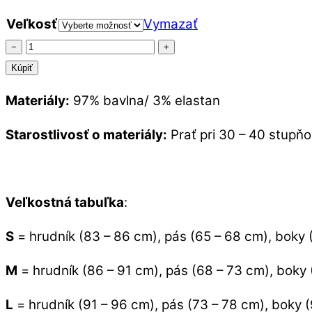
Veľkosť
Vymazať
množstvo
−
+
Retro
Kúpiť
šaty
Materiály:
97% bavlna/ 3% elastan
Audry
sladké
Starostlivosť o materiály:
Prať pri 30 – 40 stupň
srdiečka
Veľkostná tabuľka
:
S
= hrudník (83 – 86 cm), pás (65 – 68 cm), boky 
M
= hrudník (86 – 91 cm), pás (68 – 73 cm), boky
L
= hrudník (91 – 96 cm), pás (73 – 78 cm), boky 