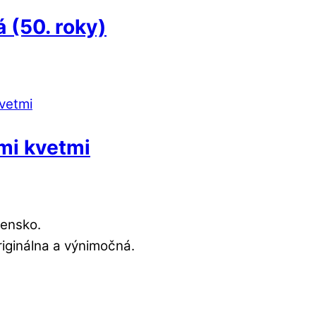
 (50. roky)
mi kvetmi
vensko.
riginálna a výnimočná.