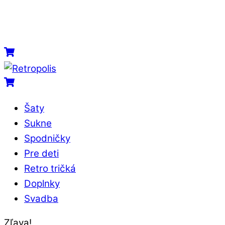
Skip
to
content
Menu
Cart
Cart
Šaty
Sukne
Spodničky
Pre deti
Retro tričká
Doplnky
Svadba
Close
Close
Zľava!