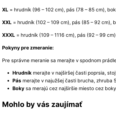
XL
= hrudník (96 – 102 cm), pás (78 – 85 cm), bok
XXL
= hrudník (102 – 109 cm), pás (85 – 92 cm), b
XXXL
= hrudník (109 – 1116 cm), pás (92 – 99 cm)
Pokyny pre zmeranie:
Pre správne meranie sa merajte v spodnom prádle
Hrudník
merajte v najširšej časti poprsia, sto
Pás
merajte v najužšej časti brucha, zhruba
Boky
sa merajú cez najširšie miesto cez boky.
Mohlo by vás zaujímať