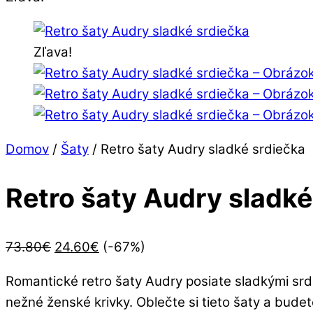
Menu
Cart
Zľava!
Domov
/
Šaty
/ Retro šaty Audry sladké srdiečka
Retro šaty Audry sladké
Pôvodná
Aktuálna
73.80
€
24.60
€
(-67%)
cena
cena
Romantické retro šaty Audry posiate sladkými srd
bola:
je:
nežné ženské krivky. Oblečte si tieto šaty a budete
73.80€.
24.60€.