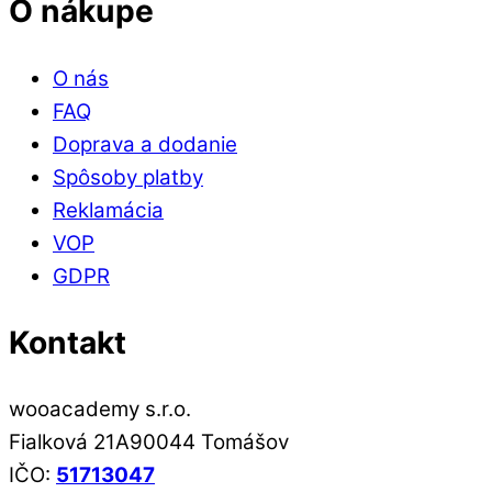
si
O nákupe
môžete
vybrať
O nás
na
FAQ
stránke
Doprava a dodanie
produktu.
Spôsoby platby
Reklamácia
VOP
GDPR
Kontakt
wooacademy s.r.o.
Fialková 21A90044 Tomášov
IČO:
51713047