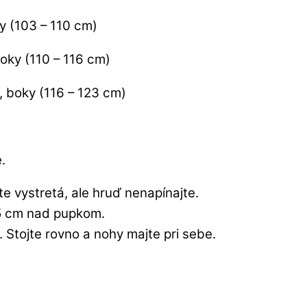
y (103 – 110 cm)
oky (110 – 116 cm)
, boky (116 – 123 cm)
.
jte vystretá, ale hruď nenapínajte.
 5 cm nad pupkom.
 Stojte rovno a nohy majte pri sebe.