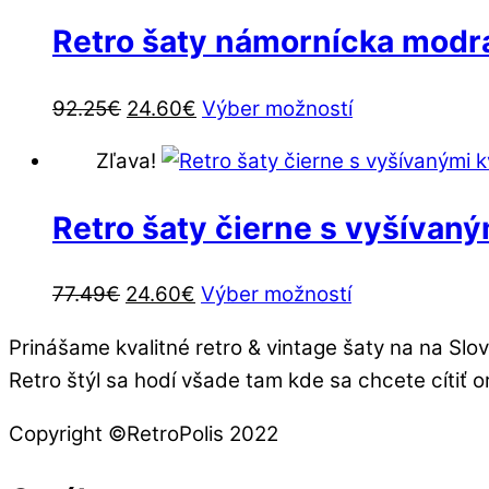
57.81€.
24.60€.
viacero
na
Retro šaty námornícka modrá
variantov.
stránke
Možnosti
produktu.
Pôvodná
Aktuálna
Tento
92.25
€
24.60
€
Výber možností
si
cena
cena
produkt
môžete
Zľava!
bola:
je:
má
vybrať
92.25€.
24.60€.
viacero
na
Retro šaty čierne s vyšívaný
variantov.
stránke
Možnosti
produktu.
Pôvodná
Aktuálna
Tento
77.49
€
24.60
€
Výber možností
si
cena
cena
produkt
môžete
Prinášame kvalitné retro & vintage šaty na na Slo
bola:
je:
má
vybrať
Retro štýl sa hodí všade tam kde sa chcete cítiť o
77.49€.
24.60€.
viacero
na
variantov.
Copyright ©️RetroPolis 2022
stránke
Možnosti
produktu.