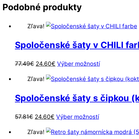
Podobné produkty
Zľava!
Spoločenské šaty v CHILI fa
Pôvodná
Aktuálna
Tento
77.49
€
24.60
€
Výber možností
cena
cena
produkt
Zľava!
bola:
je:
má
77.49€.
24.60€.
viacero
Spoločenské šaty s čipkou (k
variantov.
Možnosti
Pôvodná
Aktuálna
Tento
57.81
€
24.60
€
Výber možností
si
cena
cena
produkt
môžete
Zľava!
bola:
je:
má
vybrať