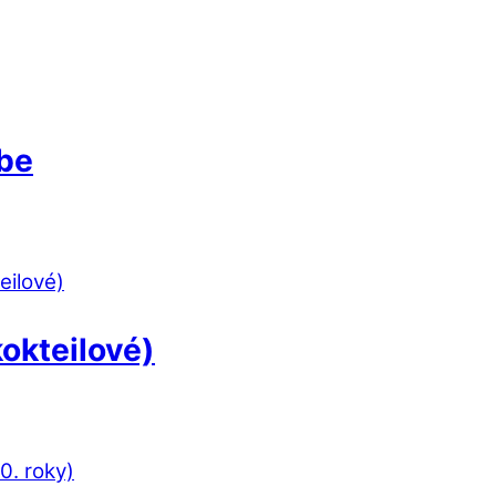
rbe
okteilové)