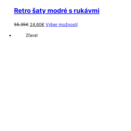
Retro šaty modré s rukávmi
Pôvodná
Aktuálna
Tento
55.35
€
24.60
€
Výber možností
cena
cena
produkt
Zľava!
bola:
je:
má
55.35€.
24.60€.
viacero
variantov.
Možnosti
si
môžete
vybrať
na
stránke
produktu.