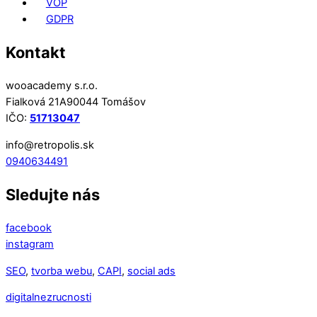
VOP
GDPR
Kontakt
wooacademy s.r.o.
Fialková 21A90044 Tomášov
IČO:
51713047
info@retropolis.sk
0940634491
Sledujte nás
facebook
instagram
SEO
,
tvorba webu
,
CAPI
,
social ads
digitalnezrucnosti