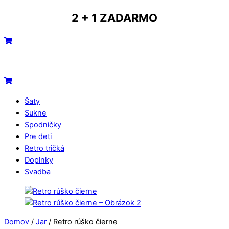
Skip
2 + 1 ZADARMO
to
content
Menu
Cart
Cart
Šaty
Sukne
Spodničky
Pre deti
Retro tričká
Doplnky
Svadba
Close
Close
Menu
Cart
Domov
/
Jar
/ Retro rúško čierne