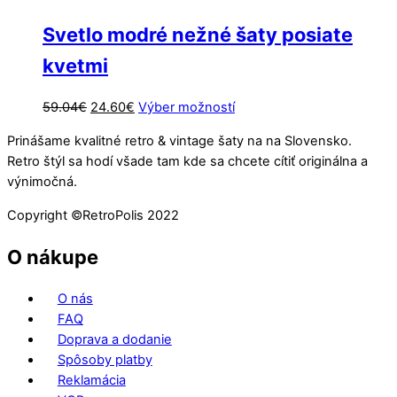
Svetlo modré nežné šaty posiate
kvetmi
Pôvodná
Aktuálna
Tento
59.04
€
24.60
€
Výber možností
cena
cena
produkt
Prinášame kvalitné retro & vintage šaty na na Slovensko.
bola:
je:
má
Retro štýl sa hodí všade tam kde sa chcete cítiť originálna a
59.04€.
24.60€.
viacero
výnimočná.
variantov.
Možnosti
Copyright ©️RetroPolis 2022
si
môžete
O nákupe
vybrať
na
O nás
stránke
FAQ
produktu.
Doprava a dodanie
Spôsoby platby
Reklamácia