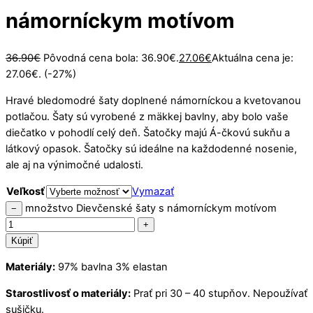
námorníckym motívom
36.90
€
Pôvodná cena bola: 36.90€.
27.06
€
Aktuálna cena je:
27.06€.
(-27%)
Hravé bledomodré šaty doplnené námorníckou a kvetovanou
potlačou. Šaty sú vyrobené z mäkkej bavlny, aby bolo vaše
diečatko v pohodlí celý deň. Šatočky majú Á-čkovú sukňu a
látkový opasok. Šatočky sú ideálne na každodenné nosenie,
ale aj na výnimočné udalosti.
Veľkosť
Vymazať
množstvo Dievčenské šaty s námorníckym motívom
−
+
Kúpiť
Materiály:
97% bavlna 3% elastan
Starostlivosť o materiály:
Prať pri 30 – 40 stupňov. Nepoužívať
sušičku.