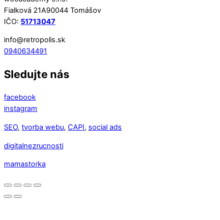
Fialková 21A90044 Tomášov
IČO:
51713047
info@retropolis.sk
0940634491
Sledujte nás
facebook
instagram
SEO
,
tvorba webu
,
CAPI
,
social ads
digitalnezrucnosti
mamastorka