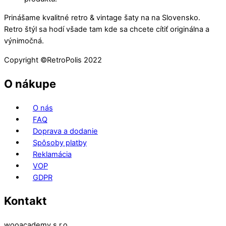
Prinášame kvalitné retro & vintage šaty na na Slovensko.
Retro štýl sa hodí všade tam kde sa chcete cítiť originálna a
výnimočná.
Copyright ©️RetroPolis 2022
O nákupe
O nás
FAQ
Doprava a dodanie
Spôsoby platby
Reklamácia
VOP
GDPR
Kontakt
wooacademy s.r.o.