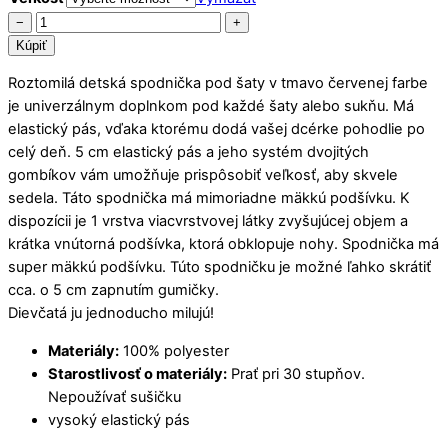
množstvo
−
+
Detská
Kúpiť
spodnička
Roztomilá detská spodnička pod šaty v tmavo červenej farbe
pod
je univerzálnym doplnkom pod každé šaty alebo sukňu. Má
šaty
elastický pás, vďaka ktorému dodá vašej dcérke pohodlie po
tmavo
celý deň. 5 cm elastický pás a jeho systém dvojitých
červená
gombíkov vám umožňuje prispôsobiť veľkosť, aby skvele
sedela. Táto spodnička má mimoriadne mäkkú podšívku. K
dispozícii je 1 vrstva viacvrstvovej látky zvyšujúcej objem a
krátka vnútorná podšívka, ktorá obklopuje nohy. Spodnička má
super mäkkú podšívku. Túto spodničku je možné ľahko skrátiť
cca. o 5 cm zapnutím gumičky.
Dievčatá ju jednoducho milujú!
Materiály:
100% polyester
Starostlivosť o materiály:
Prať pri 30 stupňov.
Nepoužívať sušičku
vysoký elastický pás