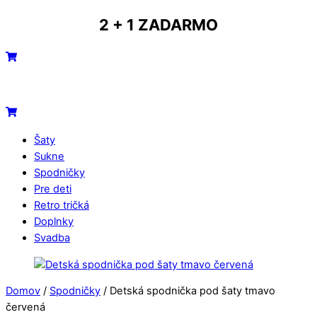
Skip
2 + 1 ZADARMO
to
content
Menu
Cart
Cart
Šaty
Sukne
Spodničky
Pre deti
Retro tričká
Doplnky
Svadba
Close
Close
Menu
Cart
Domov
/
Spodničky
/ Detská spodnička pod šaty tmavo
červená