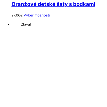
Oranžové detské šaty s bodkami
Tento
27.06
€
Výber možností
produkt
Zľava!
má
viacero
variantov.
Možnosti
si
môžete
vybrať
na
stránke
produktu.