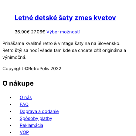
Letné detské šaty zmes kvetov
Pôvodná
Aktuálna
Tento
36.90
€
27.06
€
Výber možností
cena
cena
produkt
Prinášame kvalitné retro & vintage šaty na na Slovensko.
bola:
je:
má
Retro štýl sa hodí všade tam kde sa chcete cítiť originálna a
36.90€.
27.06€.
viacero
výnimočná.
variantov.
Možnosti
Copyright ©️RetroPolis 2022
si
môžete
O nákupe
vybrať
na
O nás
stránke
FAQ
produktu.
Doprava a dodanie
Spôsoby platby
Reklamácia
VOP