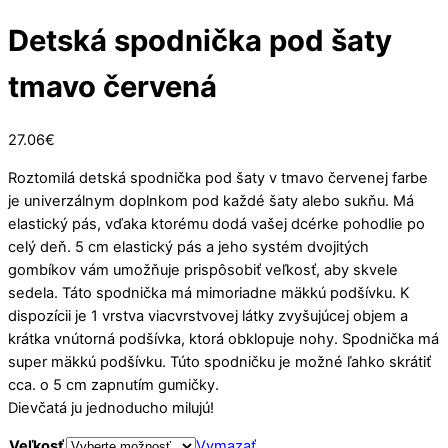
Detská spodnička pod šaty
tmavo červená
27.06
€
Roztomilá detská spodnička pod šaty v tmavo červenej farbe
je univerzálnym doplnkom pod každé šaty alebo sukňu. Má
elastický pás, vďaka ktorému dodá vašej dcérke pohodlie po
celý deň. 5 cm elastický pás a jeho systém dvojitých
gombíkov vám umožňuje prispôsobiť veľkosť, aby skvele
sedela. Táto spodnička má mimoriadne mäkkú podšívku. K
dispozícii je 1 vrstva viacvrstvovej látky zvyšujúcej objem a
krátka vnútorná podšívka, ktorá obklopuje nohy. Spodnička má
super mäkkú podšívku. Túto spodničku je možné ľahko skrátiť
cca. o 5 cm zapnutím gumičky.
Dievčatá ju jednoducho milujú!
Veľkosť
Vymazať