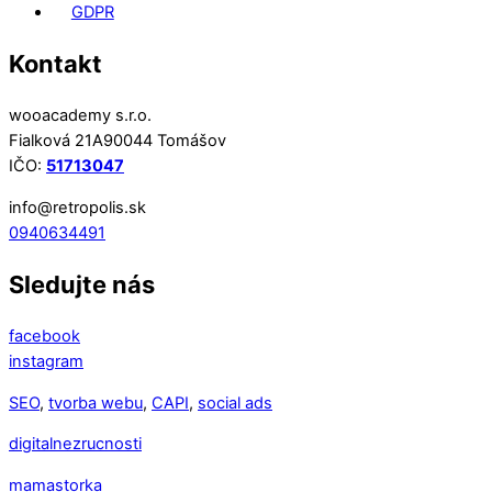
GDPR
Kontakt
wooacademy s.r.o.
Fialková 21A90044 Tomášov
IČO:
51713047
info@retropolis.sk
0940634491
Sledujte nás
facebook
instagram
SEO
,
tvorba webu
,
CAPI
,
social ads
digitalnezrucnosti
mamastorka