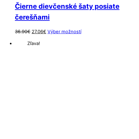
Čierne dievčenské šaty posiate
čerešňami
Pôvodná
Aktuálna
Tento
36.90
€
27.06
€
Výber možností
cena
cena
produkt
Zľava!
bola:
je:
má
36.90€.
27.06€.
viacero
variantov.
Možnosti
si
môžete
vybrať
na
stránke
produktu.